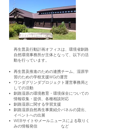
再生普及行動計画オフィスは、環境省釧路
自然環境事務所が主体となって、以下の活
動を行っています。
再生普及推進のための連携チーム、湿原学
習のための学校支援WGの運営
ワンダグリンダプロジェクト運営事務
局と
しての活動
釧路湿原の環境教育・環境保全についての
情報収集・提供、各種相談対応
釧路湿原に関する学習支援
釧路湿原自然再生事業紹介パネルの貸出、
イベントへの出展
​WEBサイトやメールニュースによる取りく
みの情報発信 など