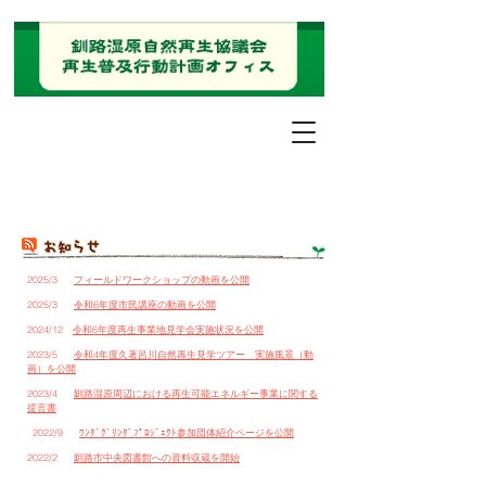
2025/3
フィールドワークショップの動画を公開
2025/3
令和6年度市民講座の動画を公開
2024/12
令和6年度再生事業地見学会実施状況を公開
2023/5
令和4年度久著呂川自然再生見学ツアー 実施風景（動
画）を公開
2023/4
釧路湿原周辺における再生可能エネルギー事業に関する
提言書
2022/9
ﾜﾝﾀﾞｸﾞﾘﾝﾀﾞﾌﾟﾛｼﾞｪｸﾄ参加団体紹介ページを公開
2022/2
釧路市中央図書館への資料収蔵を開始