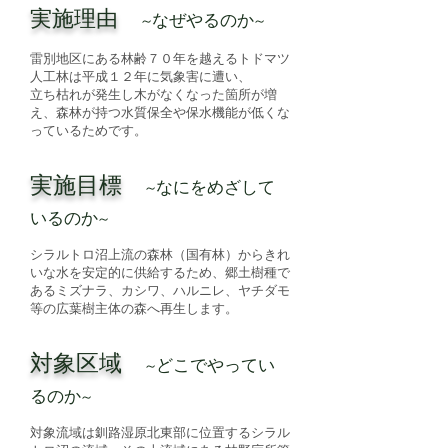
実施理由
~なぜやるのか~
雷別地区にある林齢７０年を越えるトドマツ
人工林は平成１２年に気象害に遭い、
立ち枯れが発生し木がなくなった箇所が増
え、森林が持つ水質保全や保水機能が低くな
っているためです。
実施目標
~なにをめざして
いるのか~
シラルトロ沼上流の森林（国有林）からきれ
いな水を安定的に供給するため、郷土樹種で
あるミズナラ、カシワ、ハルニレ、ヤチダモ
等の広葉樹主体の森へ再生します。
対象区域
~どこでやってい
るのか~
対象流域は釧路湿原北東部に位置するシラル