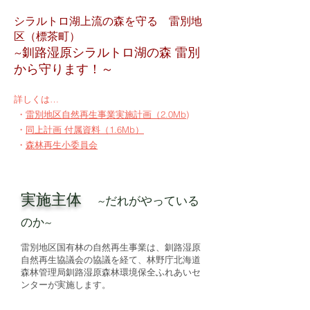
シラルトロ湖上流の森を守る
雷別地
区（標茶町）
~釧路湿原シラルトロ湖の森 雷別
から守ります！～
詳しくは…
・​
雷別地区自然再生事業実施計画（2.0Mb)
​ ・
同上計画 付属資料（1.6Mb）
・
森林再生小委員会
実施主体
~だれがやっている
のか~
雷別地区国有林の自然再生事業は、釧路湿原
自然再生協議会の協議を経て、林野庁北海道
森林管理局釧路湿原森林環境保全ふれあいセ
ンターが実施します。