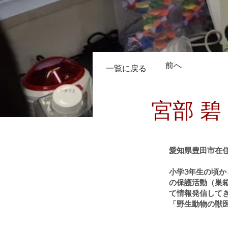
前へ
一覧に戻る
宮部 碧
愛知県豊田市在
小学3年生の頃
の保護活動（巣
て情報発信して
「野⽣動物の獣