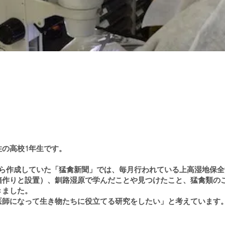
住の高校1年生です。
から作成していた「猛禽新聞」では、毎月行われている上高湿地保
箱作りと設置）、釧路湿原で学んだことや見つけたこと、猛禽類の
きました。
医師になって⽣き物たちに役⽴てる研究をしたい」と考えています