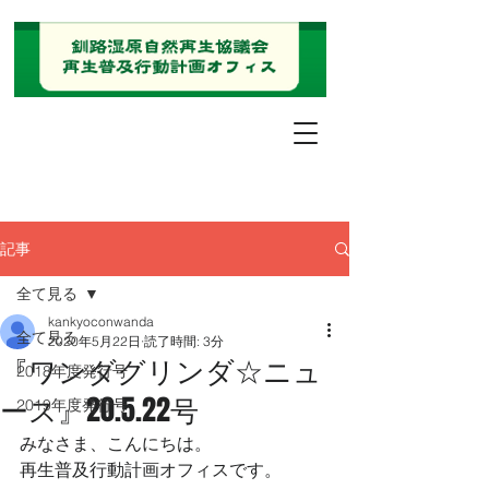
記事
全て見る
kankyoconwanda
全て見る
2020年5月22日
読了時間: 3分
『ワンダグリンダ☆ニュ
2018年度発行号
ース』20.5.22号
2019年度発行号
みなさま、こんにちは。 
再生普及行動計画オフィスです。 