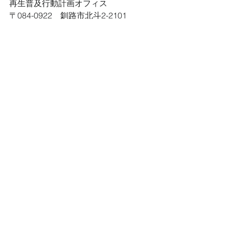
再生普及行動計画オフィス 
〒084-0922　釧路市北斗2-2101 
釧路湿原野生生物保護センター内 
TEL ：（0154）56-4646　 FAX：
（0154）56-2267 
e-mail：wanda＠heco-spc.or.jp 
URL：
http://www.heco-
spc.or.jp/kushiro/
------------------------------------- 
■□■□■□■□■□■□■□■□■□■ 
配信停止や配信先の変更を希望される
方、 
情報提供や協力依頼を希望される方、 
またご意見・ご要望等はメールでご連
絡ください。 
再生普及行動計画オフィス　 
　e-mail：wanda＠heco-spc.or.jp 