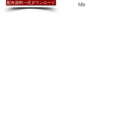
配布資料一式ダウンロード
3.8
Mb
環境教育ワーキンググループの2011年度の
活動について
第１回研修事業実施内容（記録）
第１回研修アンケートとりまとめ
第２回研修事業実施内容（記録）
第２回研修アンケートとりまとめ
小学校（5,6年生）理科、社会科における湿
原を題材とした学習の検討
対象とする単元
対象とする単元の詳細（学校での授業の流
れ）