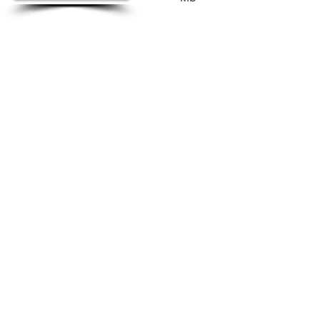
2014年度環境教育WGの取り組み内容につい
て
再生普及行動計画の見直しに伴う体制の変更
について
第３期釧路湿原自然再生普及行動計画（案）