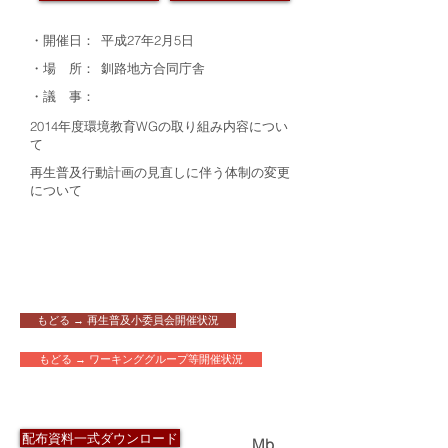
・開催日：
平成27年2月5日
・場 所：
釧路地方合同庁舎
・議 事：
2014年度環境教育WGの取り組み内容につい
て
再生普及行動計画の見直しに伴う体制の変更
について
もどる → 再生普及小委員会開催状況
もどる → ワーキンググループ等開催状況
​配布資料
配布資料一式ダウンロード
3.1
Mb