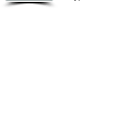
ワーキンググループの取組み報告（別紙1～
2）
これからの取組予定
自由研究や学習成果発表会の場の活性化につ
いて