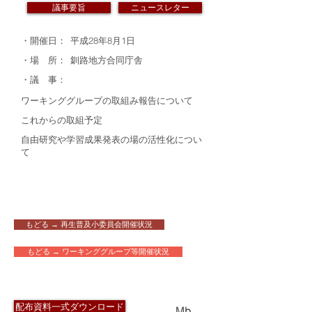
議事要旨
ニュースレター
・開催日：
平成28年8月1日
・場 所：
釧路地方合同庁舎
・議 事：
ワーキンググループの取組み報告について
これからの取組予定
自由研究や学習成果発表の場の活性化につい
て
もどる → 再生普及小委員会開催状況
もどる → ワーキンググループ等開催状況
​配布資料
配布資料一式ダウンロード
1.9
Mb