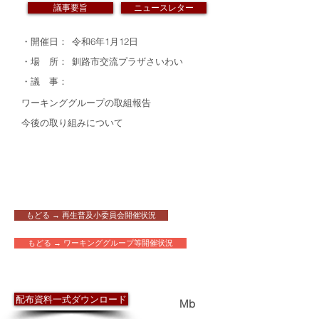
議事要旨
ニュースレター
・開催日：
令和6年1月12日
・場 所：
釧路市交流プラザさいわい
・議 事：
ワーキンググループの取組報告
今後の取り組みについて
もどる → 再生普及小委員会開催状況
もどる → ワーキンググループ等開催状況
​配布資料
配布資料一式ダウンロード
0.6
Mb