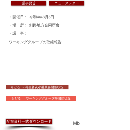
議事要旨
ニュースレター
・開催日：
令和4年8月5日
・場 所：
釧路地方合同庁舎
・議 事：
ワーキンググループの取組報告
もどる → 再生普及小委員会開催状況
もどる → ワーキンググループ等開催状況
​配布資料
配布資料一式ダウンロード
1.3
Mb