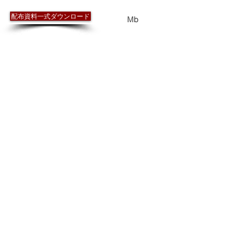
​配布資料
配布資料一式ダウンロード
0.4
Mb
ワンダグリンダ・プロジェクト2010 活動報
告（一覧）
ワンダグリンダ・プロジェクト2010 報告書
作成概要（案）
2010 年度再生普及行動計画WG の取組み報
告
ワンダグリンダ・プロジェクト2011 応募状
況（一覧）
2011 年度再生普及行動計画WG の予定
（案）
情報発信（広報）の機会