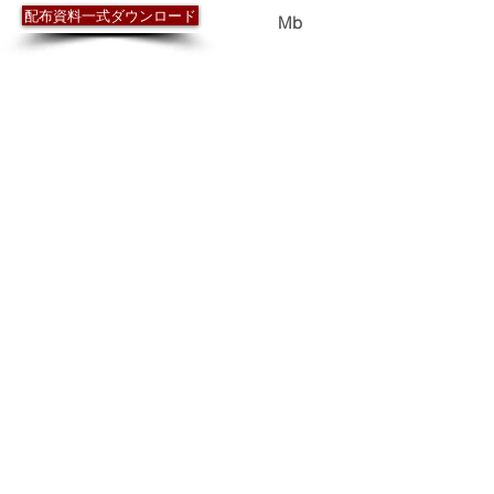
配布資料一式ダウンロード
0.9
Mb
前回のWG からの流れ
再生普及行動計画ＷＧの取組み進捗状況
知名度調査アンケート結果
ワンダグリンダ・プロジェクト2010 中間報
告（概要）
ワンダグリンダ・プロジェクト2010 進捗状
況（一覧）
ワンダグリンダ・プロジェクト2011 募集概
要（案）
今後のスケジュール（案）
現在の情報発信（一覧）