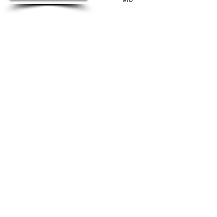
ワンダグリンダ・プロジェクト2007 活動報
告一覧
ワンダグリンダ・プロジェクト2007 報告書
作成概要（案）
ワンダグリンダ・プロジェクト2008 応募状
況一覧
2008年度の新たな取組みについて（案）
今後の予定（案）