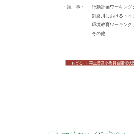
・議 事：
行動計画ワーキング
釧路川におけるトイ
環境教育ワーキング
その他
もどる → 再生普及小委員会開催状