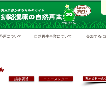
湿原について
自然再生事業について
参加するに
​配布資料
会
議事要旨
ニュースレター
配布資料一式
再生普及行動
ワンダグリン