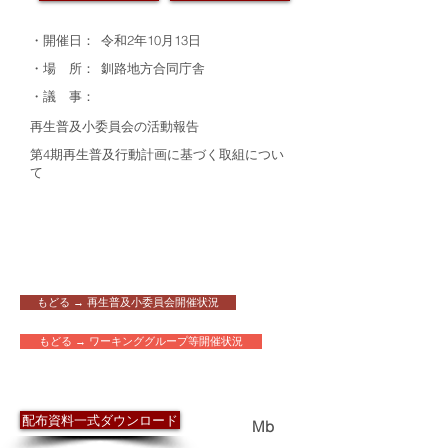
・開催日：
令和2年10月13日
・場 所：
釧路地方合同庁舎
・議 事：
再生普及小委員会の活動報告
第4期再生普及行動計画に基づく取組につい
て
もどる → 再生普及小委員会開催状況
もどる → ワーキンググループ等開催状況
​配布資料
配布資料一式ダウンロード
2.6
Mb