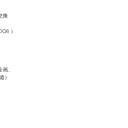
交換
DQ6 ）
企画、
道）