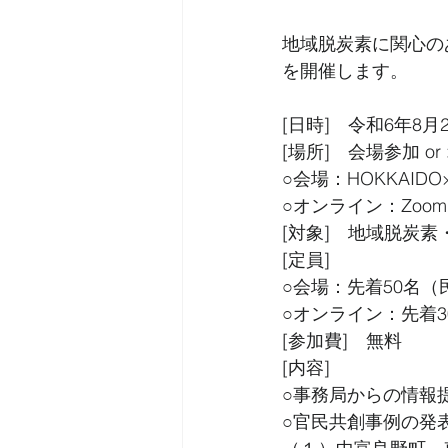
地域脱炭素に関心の
を開催します。
[日時]　令和6年8月2
[場所]　会場参加 o
○会場：HOKKAIDO
○オンライン：Zoom
[対象]　地域脱炭
[定員]
○会場：先着50名（
○オンライン：先着3
[参加費]　無料
[内容]
○事務局からの情報
○官民共創事例の発