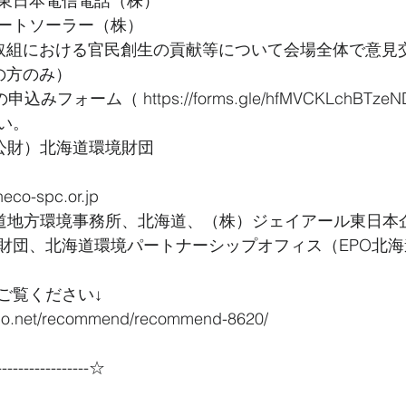
東日本電信電話（株）
ートソーラー（株）
取組における官民創生の貢献等について会場全体で意見
の方のみ）
みフォーム（ https://forms.gle/hfMVCKLchBTzeN
い。
（公財）北海道環境財団
eco-spc.or.jp
海道地方環境事務所、北海道、（株）ジェイアール東日本
財団、北海道環境パートナーシップオフィス（EPO北海
ご覧ください↓
aido.net/recommend/recommend-8620/
----------------☆