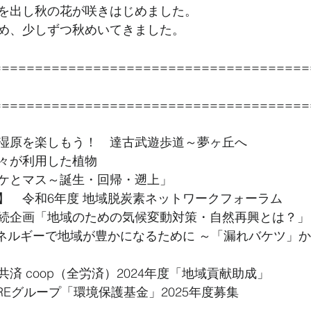
を出し秋の花が咲きはじめました。
め、少しずつ秋めいてきました。
======================================
======================================
湿原を楽しもう！　達古武遊歩道～夢ヶ丘へ
々が利用した植物
ケとマス～誕生・回帰・遡上」
】　令和6年度 地域脱炭素ネットワークフォーラム
続企画「地域のための気候変動対策・自然再興とは？」
エネルギーで地域が豊かになるために ～「漏れバケツ」
済 coop（全労済）2024年度「地域貢献助成」
IREグループ「環境保護基金」2025年度募集