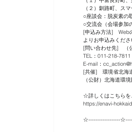
（１）中富良野町、
（２）釧路町、スマ
○座談会：脱炭素の
○交流会（会場参加
[申込み方法]　Webの申込
よりお申込みくださ
[問い合わせ先]　
TEL：011-218-7811
E-mail：cc_action@h
[共催]　環境省北
（公財）北海道環境
☆詳しくはこちらを
https://enavi-hokk
☆------------------☆----