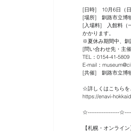
[日時]　10月6日（
[場所]　釧路市立博
[入場料]　入館料（一
かかります。
※夏休み期間中、釧
[問い合わせ先・主
TEL：0154-41-5809
E-mail：museum@city
[共催]　釧路市立
☆詳しくはこちらを
https://enavi-hokkai
☆------------------☆----
【札幌・オンライン