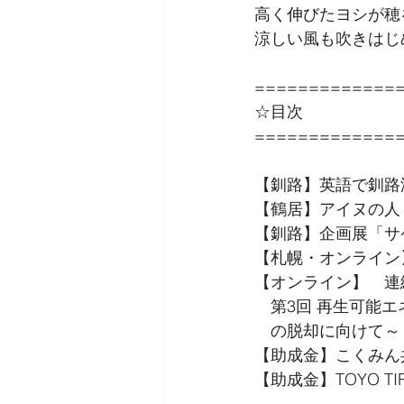
高く伸びたヨシが穂
涼しい風も吹きはじ
=============
☆目次
=============
【釧路】英語で釧路
【鶴居】アイヌの人
【釧路】企画展「サ
【札幌・オンライン
【オンライン】　連
　第3回 再生可能
　の脱却に向けて～
【助成金】こくみん共
【助成金】TOYO T