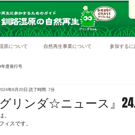
湿原について
自然再生事業について
参加するに
19年度発行号
2024年8月20日
読了時間: 7分
リンダ☆ニュース』24.8
は。
フィスです。