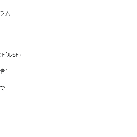
ラム
ROビル6F）
者”
まで