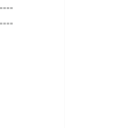
====
====