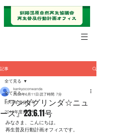
記事
全て見る
kankyoconwanda
全て見る
2023年6月11日
読了時間: 7分
『ワンダグリンダ☆ニュ
2018年度発行号
ース』23.6.11号
2019年度発行号
みなさま、こんにちは。
再生普及行動計画オフィスです。