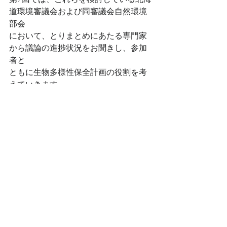
道環境審議会および同審議会自然環境
部会
において、とりまとめにあたる専門家
から議論の進捗状況をお聞きし、参加
者と
ともに生物多様性保全計画の役割を考
えていきます。
[日時]　2023年6月28日（水）15:30～
17:30
[場所]　オンライン（オンライン会議シ
ステム「Zoom」を使用）
※申込みいただいた方に、後日Zoomの
URLをお送りします。
[定員]　200名（申込み先着順）
[参加費]　無料
[内容]
○北海道生物多様性保全計画の検討状況