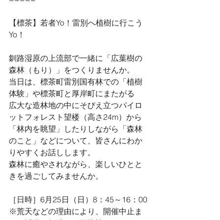
【標茶】若者Yo！雷別へ植樹に行こう
Yo！
釧路湿原の上流部で一緒に「広葉樹の
森林（もり）」をつくりませんか。
当日は、標茶町雷別国有林での「植樹
体験」や標茶町と厚岸町にまたがる
広大な造林地の中にそびえ立つパイロ
ットフォレスト望楼（高さ24m）から
「林内を眺望」したりしながら「森林
のこと」などについて、皆さんにわか
りやすくお話しします。
森林に癒やされながら、楽しいひとと
きを過ごしてみませんか。
［日時］6月25日（日）8：45～16：00
※荒天などの理由により、開催中止ま