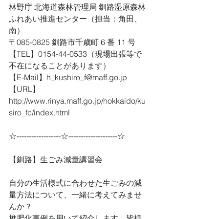
林野庁 北海道森林管理局 釧路湿原森林
ふれあい推進センター（担当：角田、
南）
〒085-0825 釧路市千歳町 6 番 11 号
【TEL】0154-44-0533（現場出張等で
不在になることがあります） 
【E-Mail】h_kushiro_f@maff.go.jp
【URL】
http://www.rinya.maff.go.jp/hokkaido/ku
siro_fc/index.html 
☆------------------☆--------------------☆
【釧路】生ごみ減量講習会
自分の生活様式に合わせた生ごみの減
量方法について、一緒に考えてみませ
んか？
堆肥化事例を用いて紹介します。皆様