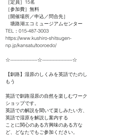
［定員］15名
［参加費］無料
［開催場所／申込／問合先］
　塘路湖エコミュージアムセンター　
TEL：015-487-3003
https://www.kushiro-shitsugen-
np.jp/kansatu/tooroedo/
☆------------------☆--------------------☆
【釧路】湿原のしくみを英語でたのし
もう
英語で釧路湿原の自然を楽しむワーク
ショップです。
英語での解説を聞いて楽しみたい方、
英語で湿原を解説し案内する
ことに関心のある方興味のある方な
ど、どなたでもご参加ください。