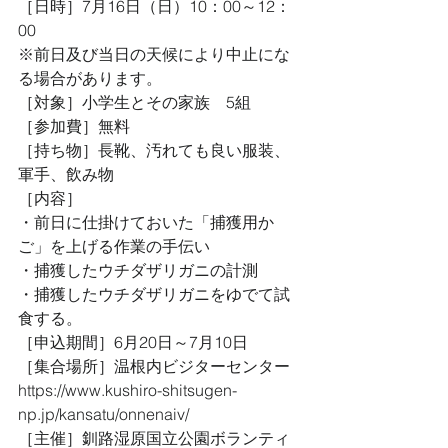
［日時］7月16日（日）10：00～12：
00
※前日及び当日の天候により中止にな
る場合があります。
［対象］小学生とその家族　5組
［参加費］無料
［持ち物］長靴、汚れても良い服装、
軍手、飲み物
［内容］
・前日に仕掛けておいた「捕獲用か
ご」を上げる作業の手伝い
・捕獲したウチダザリガニの計測
・捕獲したウチダザリガニをゆでて試
食する。
［申込期間］6月20日～7月10日
［集合場所］温根内ビジターセンター
https://www.kushiro-shitsugen-
np.jp/kansatu/onnenaiv/
［主催］釧路湿原国立公園ボランティ