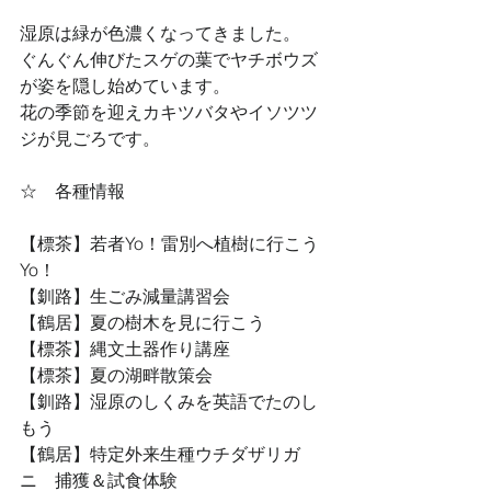
湿原は緑が色濃くなってきました。
ぐんぐん伸びたスゲの葉でヤチボウズ
が姿を隠し始めています。
花の季節を迎えカキツバタやイソツツ
ジが見ごろです。
☆　各種情報
【標茶】若者Yo！雷別へ植樹に行こう
Yo！
【釧路】生ごみ減量講習会
【鶴居】夏の樹木を見に行こう
【標茶】縄文土器作り講座
【標茶】夏の湖畔散策会
【釧路】湿原のしくみを英語でたのし
もう
【鶴居】特定外来生種ウチダザリガ
ニ　捕獲＆試食体験