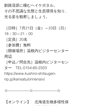
釧路湿原に棲むヘイケボタル。
その不思議な生態と生息環境を知り、
光る姿を観察しましょう。　　
［日時］7月21日（金）～23日（日）
18：30～21：00
［定員］20名
［参加費］無料
［開催場所］温根内ビジターセンター
周辺
［申込／問合先］温根内ビジターセン
ター　TEL:0154-65-2323
https://www.kushiro-shitsugen-
np.jp/kansatu/onnenaiv/
☆------------------☆--------------------☆
【オンライン】　北海道生物多様性保