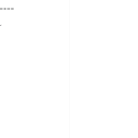
====
～