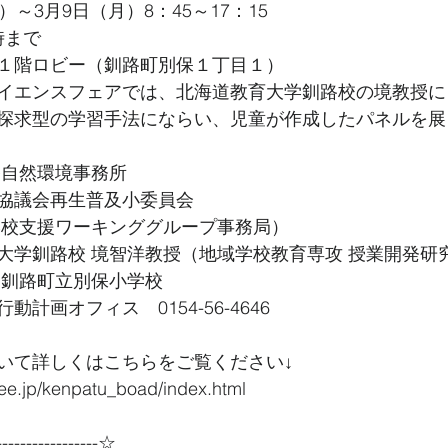
～3月9日（月）8：45～17：15
時まで
１階ロビー（釧路町別保１丁目１）
イエンスフェアでは、北海道教育大学釧路校の境教授に
探求型の学習手法にならい、児童が作成したパネルを展
路自然環境事務所
協議会再生普及小委員会
学校支援ワーキンググループ事務局）
大学釧路校 境智洋教授（地域学校教育専攻 授業開発研
、釧路町立別保小学校 
計画オフィス　0154-56-4646
いて詳しくはこちらをご覧ください↓
-ee.jp/kenpatu_boad/index.html
----------------☆