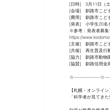
[日時]　3月11日（土
[会場]　釧路市こ
[費用]　釧路市こ
[発表]　小学生20
※参考：発表者募集
https://www.kodomo
[主催]　釧路市こど
[共催]　再生普及
[協力]　釧路市動物
[協賛]　釧路信用金庫
☆------------------☆----
【札幌・オンライン
「科学者が見てきた