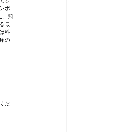
てき
ンポ
た、知
る最
は科
床の
くだ