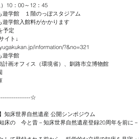
）10：00～12：45
ども遊学館　１階のっぽスタジアム
ども遊学館入館料がかかります
名を予定
サイト↓
yugakukan.jp/information/?&no=321
も遊学館
行動計画オフィス（環境省）、釧路市立博物館
園
 
----------------☆
】知床世界自然遺産 公開シンポジウム 
知床の　今と昔－知床世界自然遺産登録20周年を前に