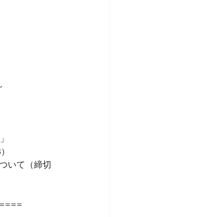
～
－」
3）
ついて（締切 
====