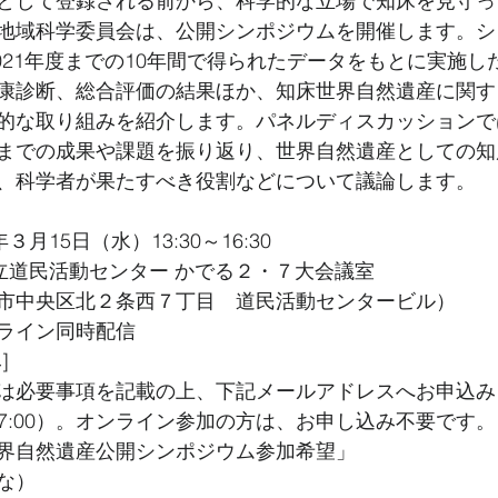
として登録される前から、科学的な立場で知床を見守っ
地域科学委員会は、公開シンポジウムを開催します。シ
2021年度までの10年間で得られたデータをもとに実施し
康診断、総合評価の結果ほか、知床世界自然遺産に関す
的な取り組みを紹介します。パネルディスカッションで
までの成果や課題を振り返り、世界自然遺産としての知
、科学者が果たすべき役割などについて議論します。
月15日（水）13:30～16:30
道立道民活動センター かでる２・７大会議室
市中央区北２条西７丁目　道民活動センタービル）
ライン同時配信
]　
は必要事項を記載の上、下記メールアドレスへお申込み
3 17:00）。オンライン参加の方は、お申し込み不要です。
界自然遺産公開シンポジウム参加希望」
な）