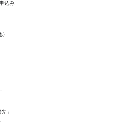
お申込み
地）
い。
属先」
。