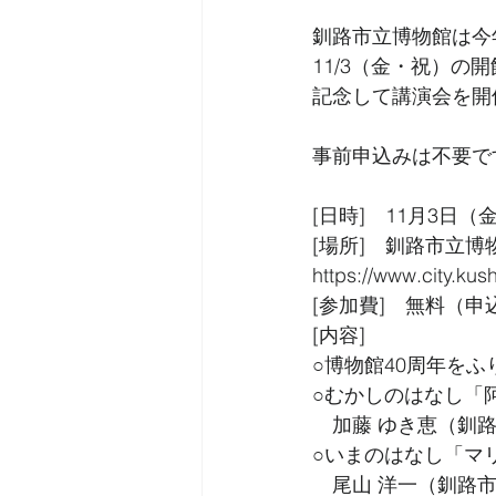
釧路市立博物館は今
11/3（金・祝）の
記念して講演会を開
事前申込みは不要で
[日時]　11月3日（金・
[場所]　釧路市立博
https://www.city.kus
[参加費]　無料（申
[内容]
○博物館40周年を
○むかしのはなし「
　加藤 ゆき恵（釧
○いまのはなし「マ
　尾山 洋一（釧路