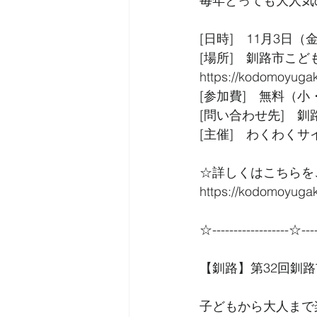
毎年とっても大人気
[日時]　11月3日（金・
[場所]　釧路市こど
https://kodomoyugak
[参加費]　無料（
[問い合わせ先]　釧路市
[主催]　わくわく
☆詳しくはこちらを
https://kodomoyugak
☆------------------☆----
【釧路】第32回釧路
子どもから大人まで