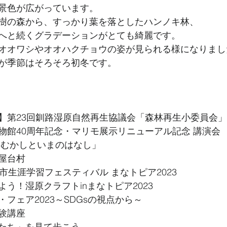
景色が広がっています。
樹の森から、すっかり葉を落としたハンノキ林、
へと続くグラデーションがとても綺麗です。
オオワシやオオハクチョウの姿が見られる様になりまし
が季節はそろそろ初冬です。
】第23回釧路湿原自然再生協議会「森林再生小委員会」（
物館40周年記念・マリモ展示リニューアル記念 講演会
 むかしといまのはなし」
屋台村
市生涯学習フェスティバル まなトピア2023
う！湿原クラフトinまなトピア2023
フェア2023～SDGsの視点から～
験講座
たち」を見て歩こう