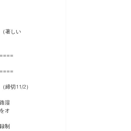
準（著しい
====
====
締切11/2）
路湿
をオ
録制