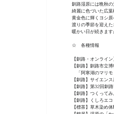
釧路湿原には晩秋の
綺麗に色づいた広葉
黄金色に輝くヨシ原
渡りの季節を迎えた
暖かい日が続きます
☆　各種情報
【釧路・オンライン
【釧路】釧路市立博
　「阿寒湖のマリモ
【釧路】サイエンス
【釧路】第32回釧路
【釧路】つくってみよ
【釧路】くしろエコ・
【標茶】草木染め体
【鶴居】湿原の「か