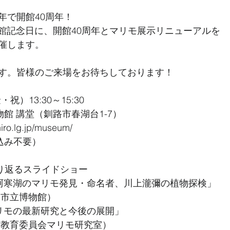
年で開館40周年！
開館記念日に、開館40周年とマリモ展示リニューアルを
催します。
す。皆様のご来場をお待ちしております！
祝）13:30～15:30
物館 講堂（釧路市春湖台1-7） 
hiro.lg.jp/museum/
込み不要）
ふり返るスライドショー
阿寒湖のマリモ発見・命名者、川上瀧彌の植物探検」
路市立博物館）
リモの最新研究と今後の展開」
市教育委員会マリモ研究室）