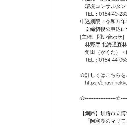
　環境コンサルタン
　TEL：0154-40-233
申込期限：令和５年
　※締切後の申込に
[主催、問い合わせ]
　林野庁 北海道森
　角田（かくた）・
　TEL：0154-44-053
☆詳しくはこちらを
　https://enavi-hokk
☆------------------☆----
【釧路】釧路市立博
　「阿寒湖のマリモ