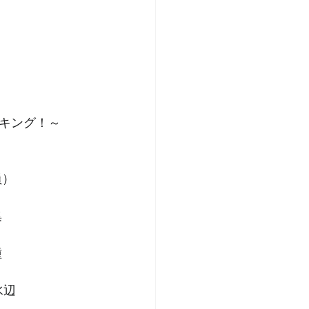
キング！～
＞
員）
集
種
水辺