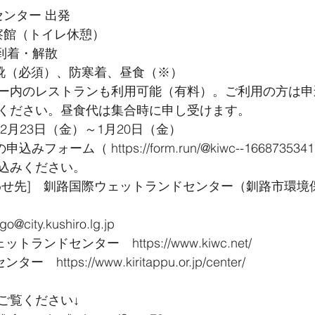
センター 出発
観察館（トイレ休憩）
 到着・解散
長靴（必須）、防寒着、昼食（※）
ー内のレストランも利用可能（有料）。ご利用の方は申
ください。昼食代は集合時に申し受けます。
12月23日（金）～1月20日（金）
みフォーム（ https://form.run/@kiwc--166873534
込みください。
わせ先]　釧路国際ウェットランドセンター（釧路市環境
o@city.kushiro.lg.jp
ランドセンター　https://www.kiwc.net/
ttps://www.kiritappu.or.jp/center/
ご覧ください↓