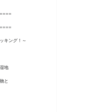
====
====
ッキング！～
湿地
物と