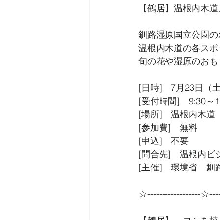
【鶴居】温根内木道
釧路湿原国立公園の
温根内木道の各スポ
旬の花や湿原のおも
[日時]　7月23日（
[受付時間]　9:30～11
[場所]　温根内木
[参加費]　無料
[申込]　不要
[問合先]　温根内ビジタ
[主催]　環境省　
☆------------------☆----