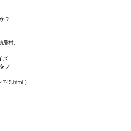
か？
鶴居村、
イズ
をプ
4745.html ）