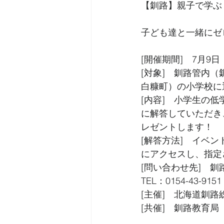
【釧路】親子で学ぶ
子ども達と一緒にゼ
[開催期間]　7月9
[対象]　釧路管内
白糠町）の小学校に
[内容]　小学生の
に解答していただき
レゼントします！
[解答方法]　イベントHP（ ht
にアクセスし、指定
[問い合わせ先]　釧
TEL：0154-43-9151
[主催]　北海道釧路
[共催]　釧路教育局