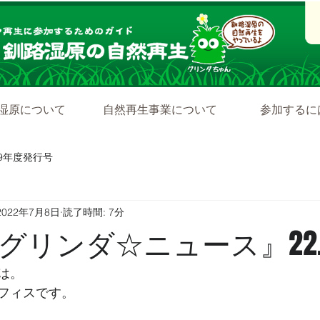
湿原について
自然再生事業について
参加するに
19年度発行号
2022年7月8日
読了時間: 7分
グリンダ☆ニュース』22.7
は。
フィスです。