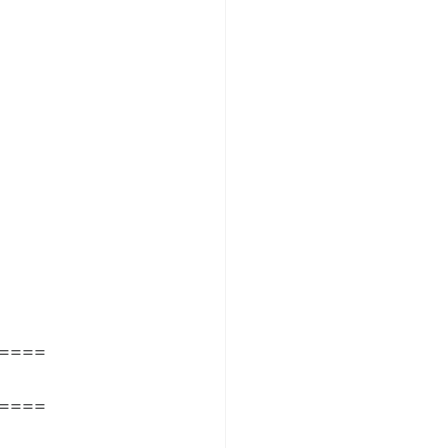
====
====