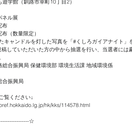
も遊学館（釧路市幸町10丁目2）
パネル展
配布
配布（数量限定）
たキャンドルを灯した写真を「#くしろガイアナイト」
amに投稿していただいた方の中から抽選を行い、当選者には
。
路総合振興局 保健環境部 環境生活課 地域環境係
総合振興局
ご覧ください↓
pref.hokkaido.lg.jp/hk/kks/114578.html
----------------☆