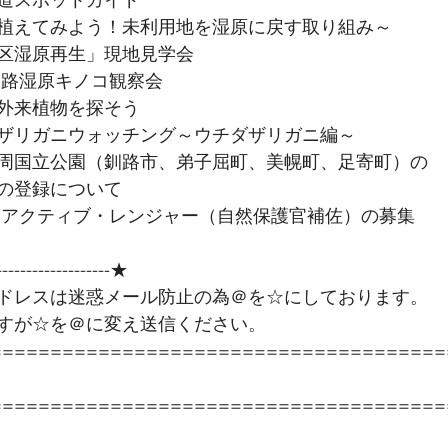
植えてみよう！未利用地を湿原に戻す取り組み～
区湿原再生」現地見学会
釧路湿原キノコ観察会
外来植物を探そう
ザリガニウォッチング～ウチダザリガニ編～
周国立公園（釧路市、弟子屈町、美幌町、足寄町）の
の登録について
 アクティブ・レンジャー（自然保護官補佐）の募集
--------------------★ 
ドレスは迷惑メール防止の為＠を☆にしております。
すが☆を＠に変え送信ください。
======================================
======================================