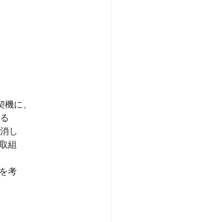
契機に、
いる
を消し
取組
を考