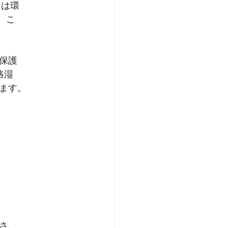
には環
、こ
保護
路湿
ます。
さ、