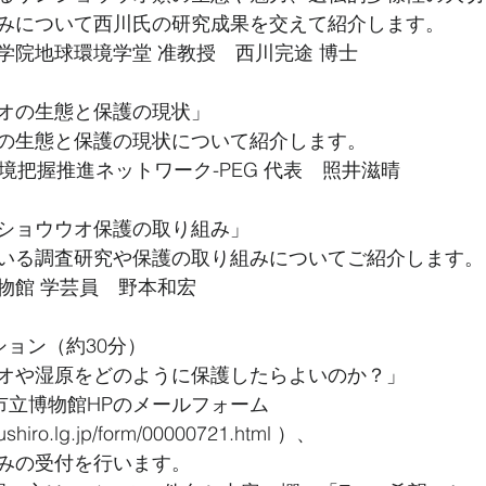
みについて西川氏の研究成果を交えて紹介します。
学院地球環境学堂 准教授　西川完途 博士
）
オの生態と保護の現状」
の生態と保護の現状について紹介します。
境把握推進ネットワーク-PEG 代表　照井滋晴
）
ショウウオ保護の取り組み」
いる調査研究や保護の取り組みについてご紹介します。
物館 学芸員　野本和宏
）
ション（約30分）
オや湿原をどのように保護したらよいのか？」
市立博物館HPのメールフォーム
kushiro.lg.jp/form/00000721.html ）、
みの受付を行います。