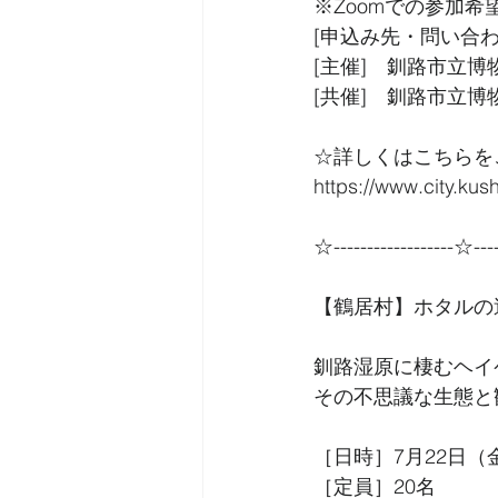
※Zoomでの参加
[申込み先・問い合わせ
[主催]　釧路市立博
[共催]　釧路市立
☆詳しくはこちらを
https://www.city.kus
☆------------------☆----
【鶴居村】ホタルの
釧路湿原に棲むヘイ
その不思議な生態と
［日時］7月22日（金
［定員］20名