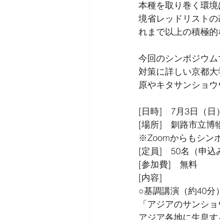
本種を取り巻く環境
境省レッドリストの
れまで以上の積極的
今回のシンポジウム
対策に詳しい京都大
原やキタサンショウ
[日時]　7月3日（日）1
[場所]　釧路市立博
※Zoomからもシ
[定員]　50名（申
[参加費]　無料
[内容]
○基調講演（約40分
「アジアのサンショ
アジア各地に生息す