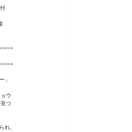
寄付
様
====
====
ー」
ショウ
が見つ
られ、