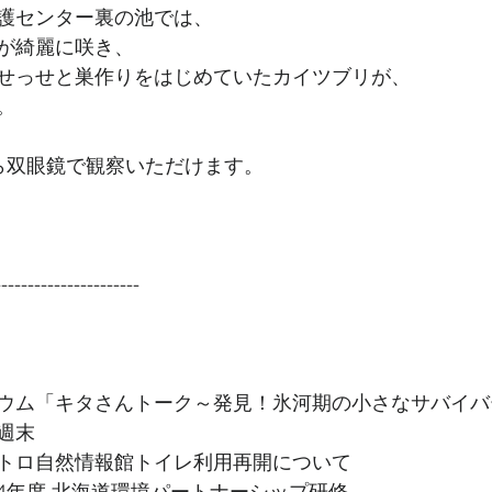
護センター裏の池では、
が綺麗に咲き、
せっせと巣作りをはじめていたカイツブリが、
。
ら双眼鏡で観察いただけます。
--------------- 
ウム「キタさんトーク～発見！氷河期の小さなサバイバ
週末
トロ自然情報館トイレ利用再開について
4年度 北海道環境パートナーシップ研修