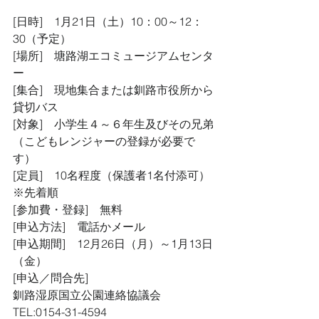
[日時]　1月21日（土）10：00～12：
30（予定）
[場所]　塘路湖エコミュージアムセンタ
ー
[集合]　現地集合または釧路市役所から
貸切バス
[対象]　小学生４～６年生及びその兄弟
（こどもレンジャーの登録が必要で
す）
[定員]　10名程度（保護者1名付添可）
※先着順
[参加費・登録]　無料
[申込方法]　電話かメール
[申込期間]　12月26日（月）～1月13日
（金）
[申込／問合先]
釧路湿原国立公園連絡協議会
TEL:0154-31-4594