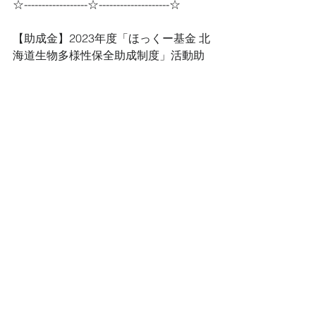
☆------------------☆--------------------☆
【助成金】2023年度「ほっくー基金 北
海道生物多様性保全助成制度」活動助
成
　を募集しています！
北洋銀行は、2010年に設立した「ほっ
くー基金」を通じて、北海道の豊かな
自然
を次世代につないでいくための活動を
応援しています。
2023年度も、北海道の生物多様性保全
や希少種保護、生息環境の整備などに
取り
組む様々な団体への活動資金を助成い
たします。
多くの活動団体の皆さまからのご応募
をお待ちしております。