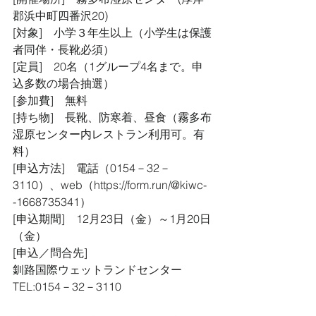
郡浜中町四番沢20)
[対象]　小学３年生以上（小学生は保護
者同伴・長靴必須）
[定員]　20名（1グループ4名まで。申
込多数の場合抽選）
[参加費]　無料
[持ち物]　長靴、防寒着、昼食（霧多布
湿原センター内レストラン利用可。有
料）
[申込方法]　電話（0154－32－
3110）、web（https://form.run/@kiwc-
-1668735341）
[申込期間]　12月23日（金）～1月20日
（金）
[申込／問合先]
釧路国際ウェットランドセンター
TEL:0154－32－3110