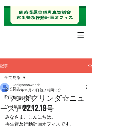
記事
全て見る
kankyoconwanda
全て見る
2022年12月20日
読了時間: 5分
『ワンダグリンダ☆ニュ
2018年度発行号
ース』22.12.19号
2019年度発行号
みなさま、こんにちは。
再生普及行動計画オフィスです。