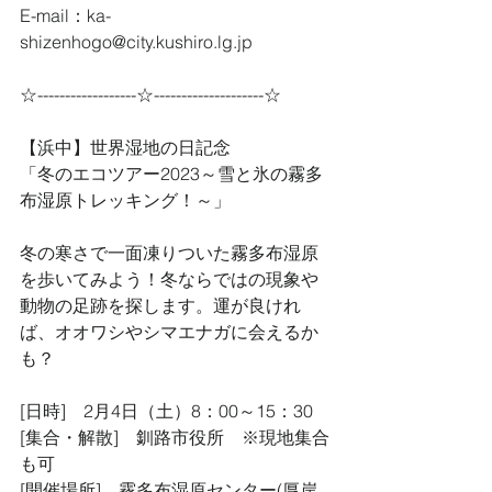
E-mail：ka-
shizenhogo@city.kushiro.lg.jp
☆------------------☆--------------------☆
【浜中】世界湿地の日記念
「冬のエコツアー2023～雪と氷の霧多
布湿原トレッキング！～」
冬の寒さで一面凍りついた霧多布湿原
を歩いてみよう！冬ならではの現象や
動物の足跡を探します。運が良けれ
ば、オオワシやシマエナガに会えるか
も？ 
[日時]　2月4日（土）8：00～15：30
[集合・解散]　釧路市役所　※現地集合
も可
[開催場所]　霧多布湿原センター(厚岸