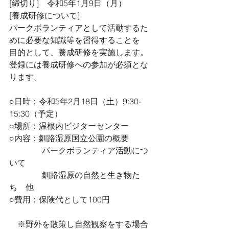
[締切り]　令和5年1月9日（月）
[養成研修について]
パークボランティアとして活動するた
めに必要な知識等を習得することを
目的として、養成研修を実施します。
登録には養成研修への参加が必須とな
ります。
○日時：令和5年2月18日（土）9:30-
15:30（予定）
○場所：温根内ビジターセンター
○内容：釧路湿原国立公園の概要
　　　　パークボランティア活動につ
いて
　　　　釧路湿原の自然と生き物た
ち　他
○費用：保険代として100円
　※野外を散策し自然観察をする場合