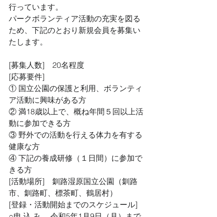
行っています。
パークボランティア活動の充実を図る
ため、下記のとおり新規会員を募集い
たします。
[募集人数]　20名程度
[応募要件]　
① 国立公園の保護と利用、ボランティ
ア活動に興味がある方
② 満18歳以上で、概ね年間５回以上活
動に参加できる方
③ 野外での活動を行える体力を有する
健康な方
④ 下記の養成研修（１日間）に参加で
きる方　
[活動場所]　釧路湿原国立公園（釧路
市、釧路町、標茶町、鶴居村）
[登録・活動開始までのスケジュール]
○申 込 み　 令和5年1月9日（月）まで