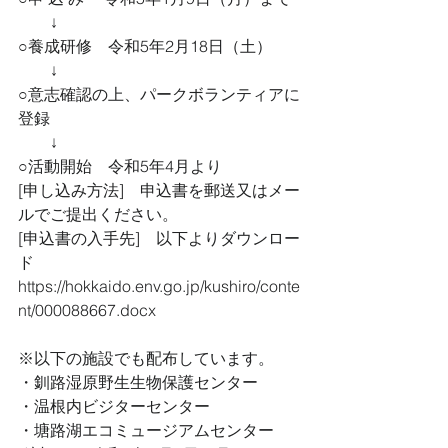
　　↓
○養成研修　令和5年2月18日（土）
　　↓
○意志確認の上、パークボランティアに
登録
　　↓
○活動開始　令和5年4月より
[申し込み方法]　申込書を郵送又はメー
ルでご提出ください。
[申込書の入手先]　以下よりダウンロー
ド
https://hokkaido.env.go.jp/kushiro/conte
nt/000088667.docx
※以下の施設でも配布しています。
・釧路湿原野生生物保護センター
・温根内ビジターセンター
・塘路湖エコミュージアムセンター