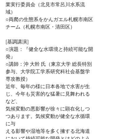
業実行委員会（北見市常呂川水系流
域）
○両爬の生態系をかんガエル札幌市南区
チーム（札幌市南区・清田区）
[基調講演]
○演題：『健全な水環境と持続可能な開
発』
○講師：沖 大幹 氏（東京大学 総長特別
参与、大学院工学系研究科社会基盤学
専攻教授）
近年、毎年の様に日本各地で水害が生
じ、今年も災害的な猛暑に見舞われる
など、
気候変動の悪影響が徐々に顕在化しつ
つあります。気候変動が健全な水循環
に与
える影響や湿地等を多く擁する北海道
において持続可能な開発とはどのよう