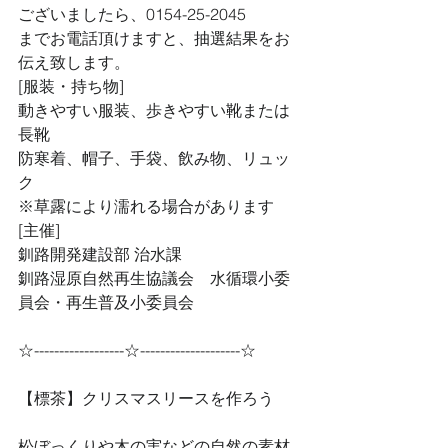
ございましたら、0154-25-2045
までお電話頂けますと、抽選結果をお
伝え致します。
[服装・持ち物]
動きやすい服装、歩きやすい靴または
長靴
防寒着、帽子、手袋、飲み物、リュッ
ク
※草露により濡れる場合があります
[主催]　
釧路開発建設部 治水課
釧路湿原自然再生協議会　水循環小委
員会・再生普及小委員会
☆------------------☆--------------------☆
【標茶】クリスマスリースを作ろう
松ぼっくりや木の実などの自然の素材