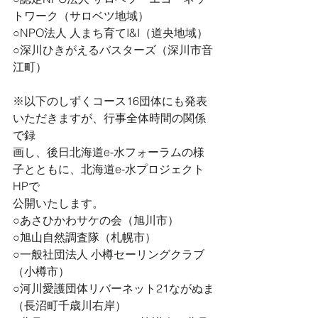
トワーク（サロベツ地域）
○NPO法人 人まち育てI&I（道央地域）
○深川ひきがえるバスターズ（深川市音
江町）
※以下のしずくコース16団体にも発表
いただきますが、行事全体時間の関係
で録
画し、後日北海道e-水フォーラムの様
子とともに、北海道e-水プロジェクト
HPで
公開いたします。
○あさひかわサケの会（旭川市）
○旭山自然調査隊（札幌市）
○一般社団法人 小樽セーリングクラブ
（小樽市）
○河川愛護団体リバーネット21ながぬま
（長沼町千歳川右岸）