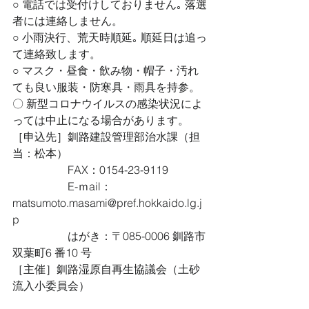
○ 電話では受付けしておりません｡ 落選
者には連絡しません。
○ 小雨決行、荒天時順延｡ 順延日は追っ
て連絡致します。
○ マスク・昼食・飲み物・帽子・汚れ
ても良い服装・防寒具・雨具を持参。
〇 新型コロナウイルスの感染状況によ
っては中止になる場合があります。
［申込先］釧路建設管理部治水課（担
当：松本）
　　　　　FAX：0154-23-9119
　　　　　E-ｍail：
matsumoto.masami@pref.hokkaido.lg.j
p
　　　　　はがき：〒085-0006 釧路市
双葉町6 番10 号
［主催］釧路湿原自再生協議会（土砂
流入小委員会）