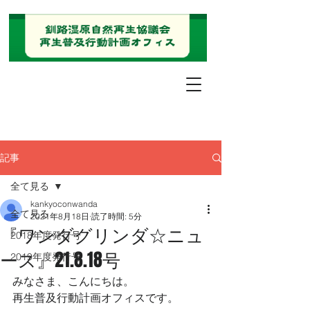
記事
全て見る
kankyoconwanda
全て見る
2021年8月18日
読了時間: 5分
『ワンダグリンダ☆ニュ
2018年度発行号
ース』21.8.18号
2019年度発行号
みなさま、こんにちは。
再生普及行動計画オフィスです。