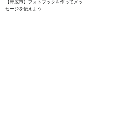
【帯広市】フォトブックを作ってメッ
セージを伝えよう
　　　　　～タンチョウレスキュー編
～（3回連続講座）
道東を中心に生息するタンチョウの生
態を学び、タンチョウと人との共生を
考え、伝えたいことをメッセージにし
て自分だけのオリジナルフォトブック
を作ります。作製したフォトブックは
お持ち帰り頂けます。
※本講座は「連続講座」です。3回通し
てご参加ください。
●第1回：講座
［日時］9月4日（土）13：00～15：00
●第2回：フォトブック製作