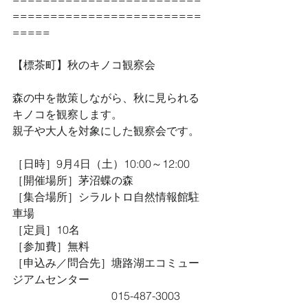
=========================
=====
【標茶町】秋のキノコ観察会
森の中を散策しながら、秋に見られる
キノコを観察します。
親子や大人を対象にした観察会です。
［日時］9月4日（土）10:00～12:00
［開催場所］茅沼蝶の森
［集合場所］シラルトロ自然情報館駐
車場
［定員］10名
［参加費］無料　
［申込み／問合先］塘路湖エコミュー
ジアムセンター
　　　　　　　　　015-487-3003