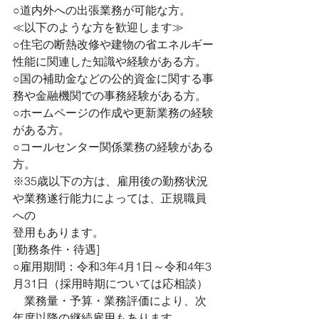
○道内外への出張業務が可能な方。
≪以下のような方を歓迎します≫
○住宅の断熱改修や建物の省エネルギー
性能に関連した知識や経験がある方。
○国の補助金などの公的資金に関する事
務や金融機関での事務経験がある方。
○ホームページの作成や更新業務の経験
がある方。
○コールセンター関係業務の経験がある
方。
※35歳以下の方は、雇用後の勤務状況
や業務遂行能力によっては、正規職員
への
登用もあります。
[勤務条件・待遇]
○雇用期間：令和3年4月1日～令和4年3
月31日（採用時期については応相談）
　業務量・予算・業務評価により、次
年度以降の継続雇用もあります。