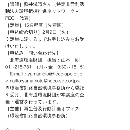
［講師］照井滋晴さん（特定非営利活
動法人環境把握推進ネットワーク－
PEG　代表）
［定員］15名程度（先着順）
［申込締め切り］2月9日（火）
※定員に達するまでお申し込みをお受
けいたします。
［申込み・問い合わせ先］
　北海道環境財団　担当：山本　tel 
011-218-7811（月～金　9:30～18:15）
　E-mail：yamamoto@heco-spc.or.jp 
<mailto:yamamoto@heco-spc.or.jp>
※環境省釧路自然環境事務所から委託
を受け、北海道環境財団が本講座の企
画・運営を行っています。
［主催］再生普及行動計画オフィス
（環境省釧路自然環境事務所）
☆------------------☆--------------------☆