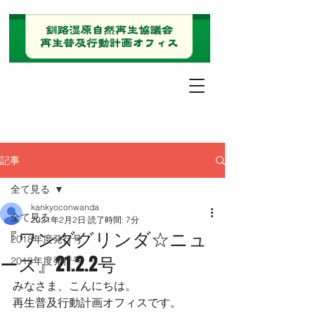
記事
全て見る
kankyoconwanda
全て見る
2021年2月2日
読了時間: 7分
『ワンダグリンダ☆ニュ
2018年度発行号
ース』21.2.2号
2019年度発行号
みなさま、こんにちは。
再生普及行動計画オフィスです。