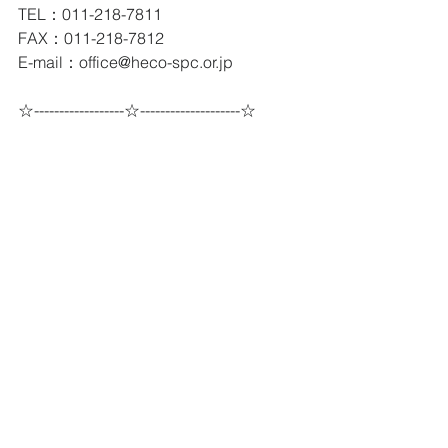
TEL：011-218-7811
FAX：011-218-7812
E-mail：office@heco-spc.or.jp
☆------------------☆--------------------☆
【職員募集】公益財団法人北海道環境
財団「臨時職員」募集のお知らせ（締
切
2/17）
北海道環境財団では、臨時職員を募集
しております。
詳細は下記をご覧いただき、積極的な
ご応募をお待ちしております。
[職種]　事務補助員
[募集人数]　数名
[仕事の内容]　補助金交付事務の補助的