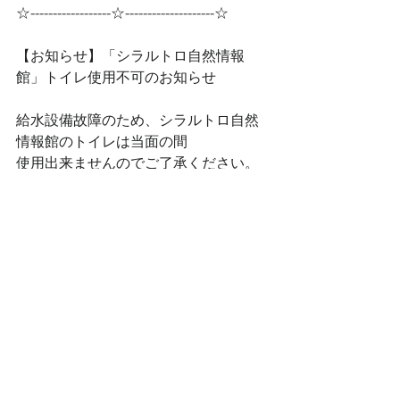
☆------------------☆--------------------☆
【お知らせ】「シラルトロ自然情報
館」トイレ使用不可のお知らせ
給水設備故障のため、シラルトロ自然
情報館のトイレは当面の間
使用出来ませんのでご了承ください。
利用再開など最新の情報につきまして
は釧路湿原国立公園連絡協
議会ホームページをご確認ください。
［釧路湿原国立公園連絡協議会ホーム
ページ］
https://www.kushiro-shitsugen-
np.jp/2020/07/06/post-3944/
［問合先］標茶町役場　015-485-2111