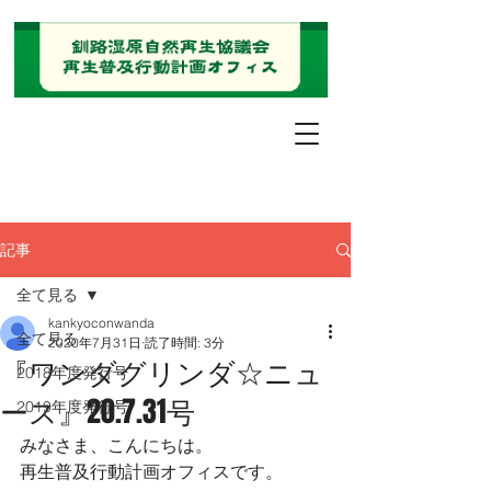
記事
全て見る
kankyoconwanda
全て見る
2020年7月31日
読了時間: 3分
『ワンダグリンダ☆ニュ
2018年度発行号
ース』20.7.31号
2019年度発行号
みなさま、こんにちは。
再生普及行動計画オフィスです。