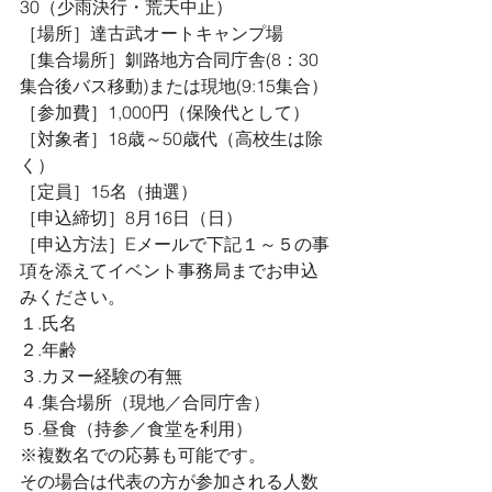
30（少雨決行・荒天中止）
［場所］達古武オートキャンプ場
［集合場所］釧路地方合同庁舎(8：30
集合後バス移動)または現地(9:15集合）
［参加費］1,000円（保険代として）
［対象者］18歳～50歳代（高校生は除
く）
［定員］15名（抽選）
［申込締切］8月16日（日）
［申込方法］Eメールで下記１～５の事
項を添えてイベント事務局までお申込
みください。
１.氏名
２.年齢
３.カヌー経験の有無
４.集合場所（現地／合同庁舎）
５.昼食（持参／食堂を利用）
※複数名での応募も可能です。
その場合は代表の方が参加される人数