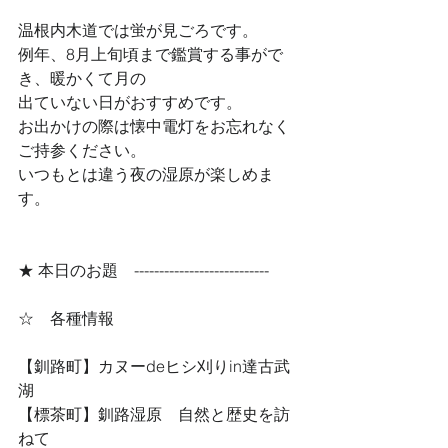
温根内木道では蛍が見ごろです。
例年、8月上旬頃まで鑑賞する事がで
き、暖かくて月の
出ていない日がおすすめです。
お出かけの際は懐中電灯をお忘れなく
ご持参ください。
いつもとは違う夜の湿原が楽しめま
す。
★ 本日のお題　--------------------------- 
☆　各種情報
【釧路町】カヌーdeヒシ刈りin達古武
湖
【標茶町】釧路湿原　自然と歴史を訪
ねて