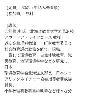
［定員]　30名（申込み先着順）
［参加費]　無料
［講師]　
〇能條 歩 氏（北海道教育大学岩見沢校 
アウトドア・ライフコース 教授）
道立高校理科教諭、市町村教育委員会
社会教育課の勤務を経て、現職。
一貫して環境教育、自然体験教育、減
災教育、地球環境科学などを研究し、
日本
環境教育学会北海道支部長、日本シェ
アリングネイチャー協会指導者養成委
員長、
小学校理科教科書の執筆など様々な分
野で活躍中。
〇田中 住幸 氏（飯田女子短期大学 准教
授）