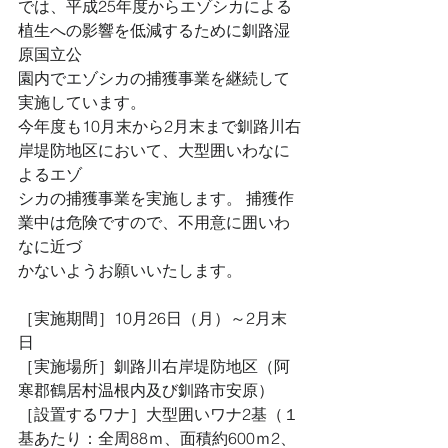
では、平成25年度からエゾシカによる
植生への影響を低減するために釧路湿
原国立公
園内でエゾシカの捕獲事業を継続して
実施しています。 
今年度も10月末から2月末まで釧路川右
岸堤防地区において、大型囲いわなに
よるエゾ
シカの捕獲事業を実施します。 捕獲作
業中は危険ですので、不用意に囲いわ
なに近づ
かないようお願いいたします。
［実施期間］10月26日（月）～2月末
日
［実施場所］釧路川右岸堤防地区（阿
寒郡鶴居村温根内及び釧路市安原）
［設置するワナ］大型囲いワナ2基（１
基あたり：全周88ｍ、面積約600ｍ2、