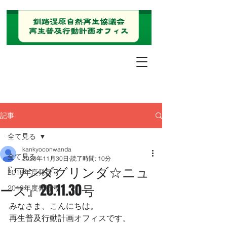
記事
全て見る
kankyoconwanda
全て見る
2020年11月30日
読了時間: 10分
『ワンダグリンダ☆ニュ
2018年度発行号
ース』20.11.30号
2019年度発行号
みなさま、こんにちは。
再生普及行動計画オフィスです。