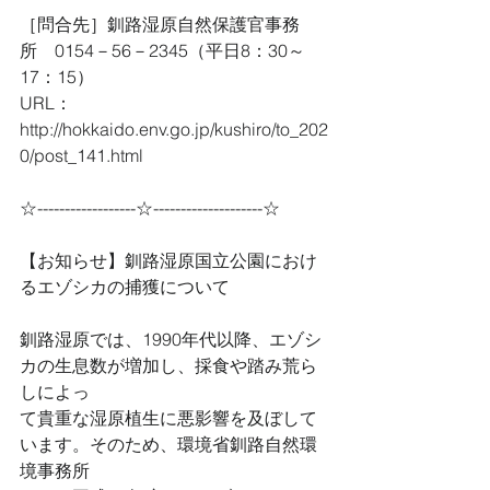
［問合先］釧路湿原自然保護官事務
所　0154－56－2345（平日8：30～
17：15）
URL：
http://hokkaido.env.go.jp/kushiro/to_202
0/post_141.html　
☆------------------☆--------------------☆
【お知らせ】釧路湿原国立公園におけ
るエゾシカの捕獲について
釧路湿原では、1990年代以降、エゾシ
カの生息数が増加し、採食や踏み荒ら
しによっ
て貴重な湿原植生に悪影響を及ぼして
います。そのため、環境省釧路自然環
境事務所