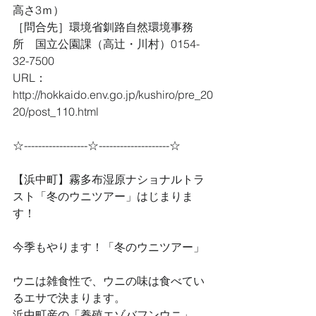
高さ3ｍ）
［問合先］環境省釧路自然環境事務
所　国立公園課（高辻・川村）0154-
32-7500
URL：
http://hokkaido.env.go.jp/kushiro/pre_20
20/post_110.html
☆------------------☆--------------------☆
【浜中町】霧多布湿原ナショナルトラ
スト「冬のウニツアー」はじまりま
す！
今季もやります！「冬のウニツアー」
ウニは雑食性で、ウニの味は食べてい
るエサで決まります。
浜中町産の「養殖エゾバフンウニ」