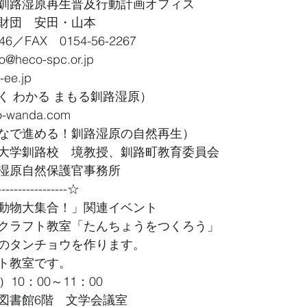
釧路湿原再生普及行動計画オフィス　
財団　安田・山本
6／FAX　0154-56-2267
eco-spc.or.jp
ee.jp
く わかる まもる釧路湿原）
wanda.com
なで進める！釧路湿原の自然再生）
大学釧路校　境教授、釧路町教育委員会
湿原自然保護官事務所
----------------☆
動物大集合！」関連イベント
クラフト教室「たんちょうをつくろう」
のタンチョウを作ります。
ト教室です。
10：00～11：00
図書館6階　文学会議室