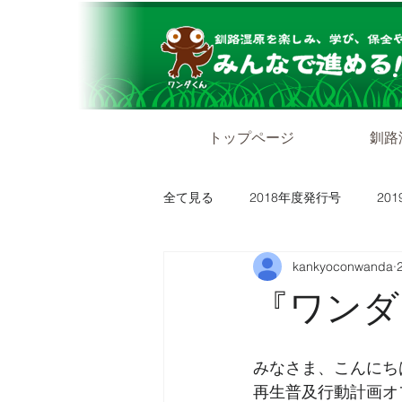
トップページ
釧路
全て見る
2018年度発行号
20
kankyoconwanda
『ワンダグ
みなさま、こんにち
再生普及行動計画オ