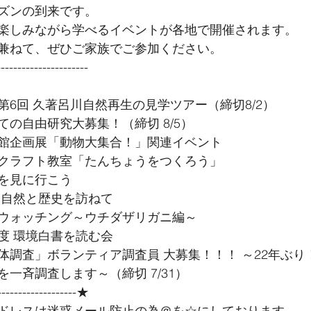
ズンの到来です。
楽しみながら学べるイベントが各地で開催されます。
兼ねて、ぜひご家族でご参加ください。
--------------- 
6回 久著呂川自然再生の見学ツアー（締切8/2）
の自由研究大募集！（締切 8/5）
館企画展「動物大集合！」関連イベント
クラフト教室「たんちょうをつくろう」
を見に行こう
 自然と歴史を訪ねて
ウォッチング～ウチダザリガニ編～
度 環境白書を読む会
体調査」ボランティア調査員 大募集！！！ ～22年ぶり
一斉調査します～（締切 7/31）
--------------------★ 
ドレスは迷惑メール防止の為＠を☆にしております。