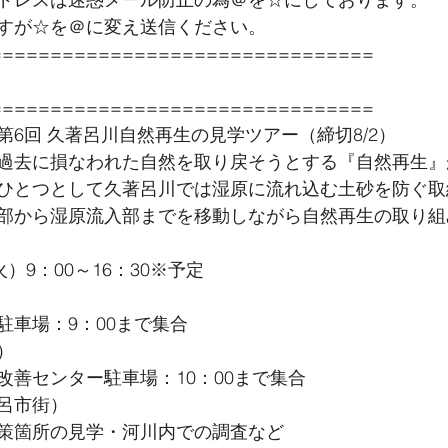
すが☆を＠に変え送信ください。
================================
================================
6回 久著呂川自然再生の見学ツアー（締切8/2）
過去に損なわれた自然を取り戻そうとする『自然再生』
ひとつとして久著呂川では湿原に流れ込む土砂を防ぐ取
部から湿原流入部までを移動しながら自然再生の取り組
）9：00～16：30※予定
駐車場：9：00まで集合
）
改善センター駐車場：10：00まで集合
呂市街）
策箇所の見学・河川内での調査など