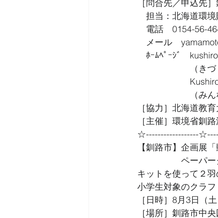
［問合先／申込先］
　担当：北海道環境
　電話　0154-56-464
　メール　yamamoto@h
　ﾎｰﾑﾍﾟｰｼﾞ　kushiro-
　　　　　　（きづ
　　　　　　Kushiro-
　　　　　　（みん
［協力］北海道教育
［主催］環境省釧路
☆------------------☆----
【釧路市】企画展「
　　　　　ペーパー
キットを使って２羽
小学生対象のクラフ
［日時］8月3日（土）
［場所］釧路市中央