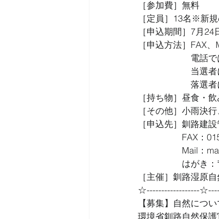
［参加費］無料
［定員］13名※新
［申込期間］7月24
［申込方法］FAX、
　　　　　　電話で
　　　　　　当選者
　　　　　　落選者
［持ち物］昼食・飲
［その他］小雨決行
［申込先］釧路建設
　　　　　FAX：0154
　　　　　Mail：matsum
　　　　　はがき：〒0
［主催］釧路湿原自
☆------------------☆----
【募集】自然につい
環境省釧路自然保護