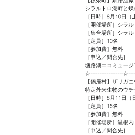
【標茶町】釧路湿原
シラルトロ湖畔と蝶
［日時］8月10日（土
［開催場所］シラル
［集合場所］シラル
［定員］10名
［参加費］無料
［申込／問合先］
塘路湖エコミュージアム
☆------------------☆----
【鶴居村】ザリガニ
特定外来生物のウチ
［日時］8月11日（日
［定員］15名
［参加費］無料
［開催場所］温根内
［申込／問合先］