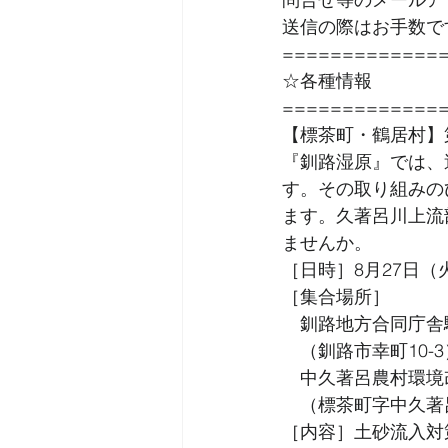
送信の際はお手数で
=============
☆各種情報
=============
【標茶町・鶴居村】第
『釧路湿原』では、
す。その取り組みの
ます。久著呂川上流
ませんか。
［日時］8月27日（火
［集合場所］
　釧路地方合同庁舎
　（釧路市幸町10-3
　中久著呂農村環境
　（標茶町字中久著
［内容］土砂流入対