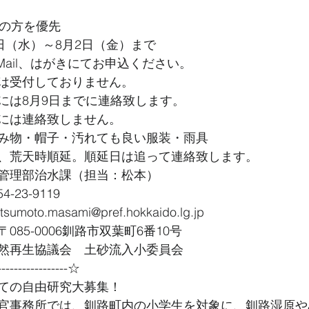
規の方を優先
日（水）～8月2日（金）まで
Mail、はがきにてお申込ください。
は受付しておりません。
には8月9日までに連絡致します。
には連絡致しません。
み物・帽子・汚れても良い服装・雨具
、荒天時順延。順延日は追って連絡致します。
管理部治水課（担当：松本）
-23-9119
oto.masami@pref.hokkaido.lg.jp
85-0006釧路市双葉町6番10号
然再生協議会　土砂流入小委員会
----------------☆
ての自由研究大募集！
官事務所では、釧路町内の小学生を対象に、釧路湿原や