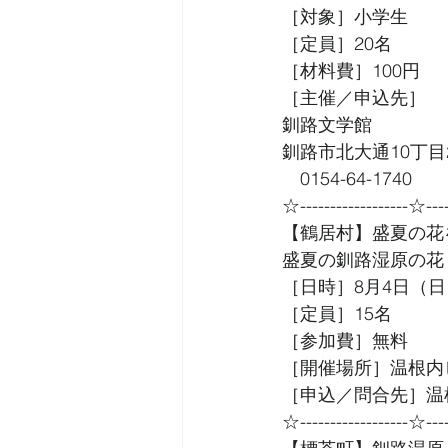
［対象］小学生　
［定員］20名
［材料費］100円
［主催／申込先］
釧路文学館　
釧路市北大通10丁目
　0154-64-1740
☆------------------☆----
【鶴居村】盛夏の花
盛夏の釧路湿原の花
［日時］8月4日（日）
［定員］15名
［参加費］無料
［開催場所］温根内
［申込／問合先］温根内
☆------------------☆----