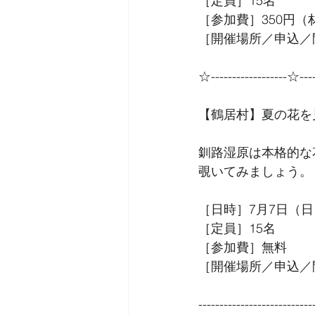
［定員］15名
［参加費］350円（
［開催場所／申込／問
☆------------------☆----
【鶴居村】夏の花を
釧路湿原は本格的な
覗いてみましょう。
［日時］7月7日（日）
［定員］15名
［参加費］無料
［開催場所／申込／問
---------------------------