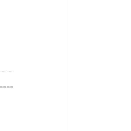
====
====