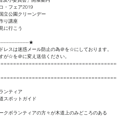
・フェア2019
国立公園クリーンデー
作り講座
見に行こう
--------------------★ 
ドレスは迷惑メール防止の為＠を☆にしております。
すが☆を＠に変え送信ください。
======================================
======================================
ランティア
道スポットガイド
ークボランティアの方々が木道上のみどころのある