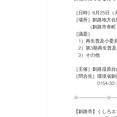
［日時］6月25日（火
［場所］釧路地方合
　　　（釧路市幸町
［議題］
　1）再生普及小委
　2）第3期再生普
　3）その他
［主催］釧路湿原自
［問合先］環境省釧
　　　　　0154-32-
☆------------------☆----
【釧路市】くしろエコ