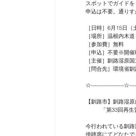
スポットでガイドを
申込は不要。通りす
［日時］6月15日（土
［場所］温根内木道
［参加費］無料
［申込］不要※開催
［主催］釧路湿原国
［問合先］環境省釧路湿
☆------------------☆----
【釧路市】釧路湿原
          
今行われている釧路
傍聴席にてどなたで