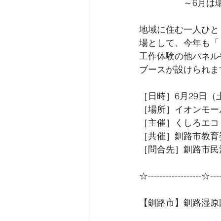
　　　　　～6月は
地域に住む一人ひと
場として、今年も「
工作体験の他パネル
ブースが設けられま
［日時］6月29日（土
［場所］イオンモー
［主催］くしろエコ・
［共催］釧路市教育
［問合先］釧路市民活動
☆------------------☆----
【釧路市】釧路湿原