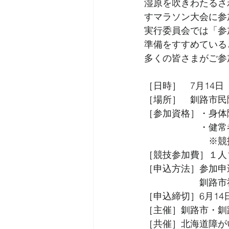
湿原を吹きわたるさ
すマラソン大会に参
実行委員会では「参
準備をすすめている
多くの皆さまがご参
［日時］　7月14日（
［場所］　釧路市民
［参加資格］・身体
　　　　　　・健常
　　　　　　　※競
［競技参加費］１人1,
［申込方法］参加申
　　　　　　釧路市
［申込締切］6月14
［主催］釧路市・釧
［共催］北海道障が