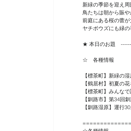
新緑の季節を迎え周
鳥たちは朝から賑や
前庭にある桜の蕾が
ヤチボウズにも緑の
★ 本日のお題　------------
☆　各種情報
【標茶町】新緑の湿
【鶴居村】初夏の花
【標茶町】みんなで
【釧路市】第34回
【釧路湿原】運行3
=============
☆各種情報