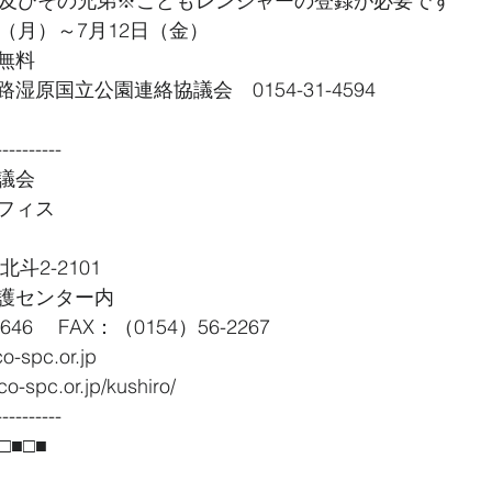
生及びその兄弟※こどもレンジャーの登録が必要です
（月）～7月12日（金）
無料
原国立公園連絡協議会　0154-31-4594
----------
議会
フィス
北斗2-2101
護センター内
4646　 FAX：（0154）56-2267
-spc.or.jp
-spc.or.jp/kushiro/
----------
□■□■