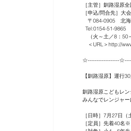
［主管］釧路湿原全
［申込/問合先］大
　〒084-0905　
  Tel:0154-51-9865
　（火～土／8：50
　＜URL＞http://www.k
☆------------------☆----
【釧路湿原】運行3
釧路湿原こどもレン
みんなでレンジャー
［日時］7月27日（土
［定員］先着40名※