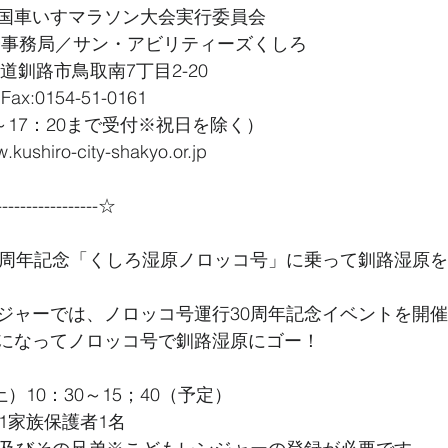
国車いすマラソン大会実行委員会
会事務局／サン・アビリティーズくしろ
北海道釧路市鳥取南7丁目2-20　
　Fax:0154-51-0161
～17：20まで受付※祝日を除く）
ushiro-city-shakyo.or.jp
----------------☆
0周年記念「くしろ湿原ノロッコ号」に乗って釧路湿原
ジャーでは、ノロッコ号運行30周年記念イベントを開
になってノロッコ号で釧路湿原にゴー！
）10：30～15；40（予定）
1家族保護者1名