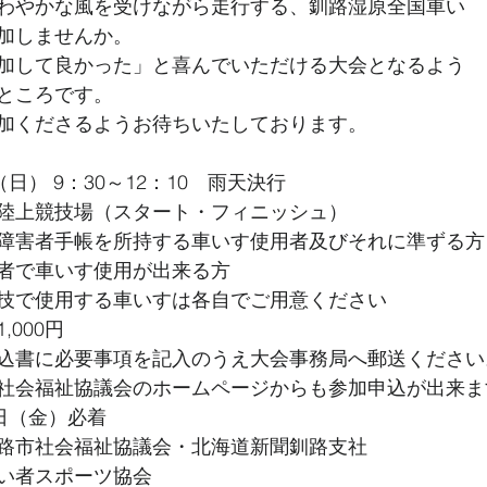
わやかな風を受けながら走行する、釧路湿原全国車い
加しませんか。
加して良かった」と喜んでいただける大会となるよう
ところです。
加くださるようお待ちいたしております。
日） 9：30～12：10　雨天決行
陸上競技場（スタート・フィニッシュ）
障害者手帳を所持する車いす使用者及びそれに準ずる方
者で車いす使用が出来る方
技で使用する車いすは各自でご用意ください
000円
込書に必要事項を記入のうえ大会事務局へ郵送ください
社会福祉協議会のホームページからも参加申込が出来ま
日（金）必着
路市社会福祉協議会・北海道新聞釧路支社
い者スポーツ協会