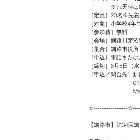
　　　　※荒天時は
［定員］20名※先着
［対象］小学校4年
［参加費］無料
［会場］釧路川茅沼
［集合］釧路市役所
［申込］電話または
［締切］6月5日（水
［申込／問合先］釧
　　　　　　　　0154-
　　　　　　　　Mail:k
☆------------------☆----
【釧路市】第34回