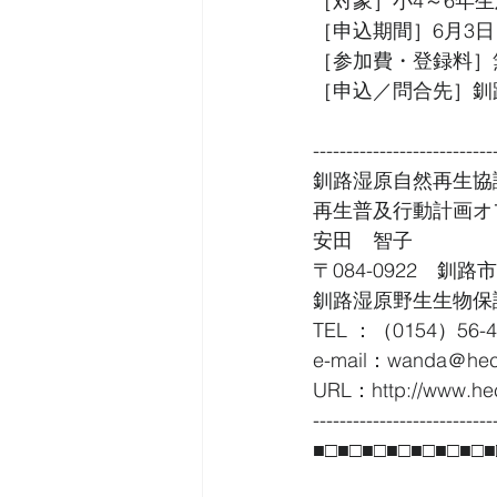
［対象］小4～6年
［申込期間］6月3日
［参加費・登録料］
［申込／問合先］釧路湿
---------------------------
釧路湿原自然再生協
再生普及行動計画オ
安田　智子
〒084-0922　釧路市
釧路湿原野生生物保
TEL ：（0154）56-
e-mail：wanda＠heco
URL：http://www.heco
---------------------------
■□■□■□■□■□■□■□■