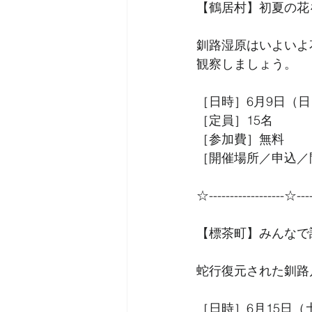
【鶴居村】初夏の花
釧路湿原はいよいよ
観察しましょう。
［日時］6月9日（日）
［定員］15名
［参加費］無料
［開催場所／申込／問
☆------------------☆----
【標茶町】みんなで
蛇行復元された釧路
［日時］6月15日（土