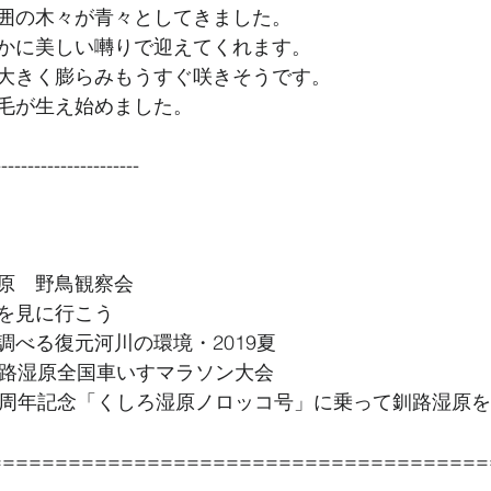
囲の木々が青々としてきました。
かに美しい囀りで迎えてくれます。
大きく膨らみもうすぐ咲きそうです。
毛が生え始めました。
--------------- 
原　野鳥観察会
を見に行こう
調べる復元河川の環境・2019夏
釧路湿原全国車いすマラソン大会
0周年記念「くしろ湿原ノロッコ号」に乗って釧路湿原
======================================