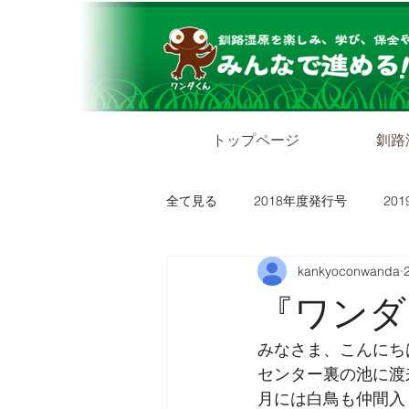
トップページ
釧路
全て見る
2018年度発行号
20
kankyoconwanda
『ワンダグ
みなさま、こんにち
センター裏の池に渡
月には白鳥も仲間入