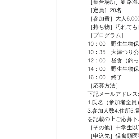
［集合場所］釧路湿
［定員］20名
［参加費］大人6,0
［持ち物］汚れても
［プログラム］
10：00　野生生物
10：35　大津つり
12：00　昼食（
14：00　野生生
16：00　終了
［応募方法］
下記メールアドレス
1.氏名（参加者全員
3.参加人数4.住所5
を記載の上ご応募下
［その他］中学生以
［申込先］猛禽類医