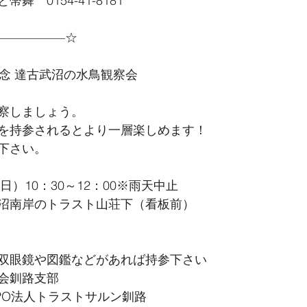
舞　0154-41-8181
—————–☆
記念 達古武沼の水鳥観察会
察しましょう。
を持参されるとより一層楽しめます！
下さい。
日）10：30～12：00※雨天中止
沼南岸のトラスト山荘下（看板前）
双眼鏡や図鑑などがあれば持参下さい
会釧路支部
PO法人トラストサルン釧路