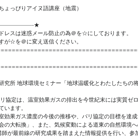
ちょっぴりアイヌ語講座（地震）
——————-★ 
ドレスは迷惑メール防止の為＠を☆にしております。
すが☆を＠に変え送信ください。
======================================
======================================
研究所 地球環境セミナー「地球温暖化とわたしたちの
たパリ協定は、温室効果ガスの排出を今世紀末には実質ゼ
ています。
室効果ガス濃度の今後の推移や、パリ協定の目標を達成
会の大転換」、また、気候変動による道東の自然環境へ
講師が最前線の研究成果を踏まえた情報提供を行い、参