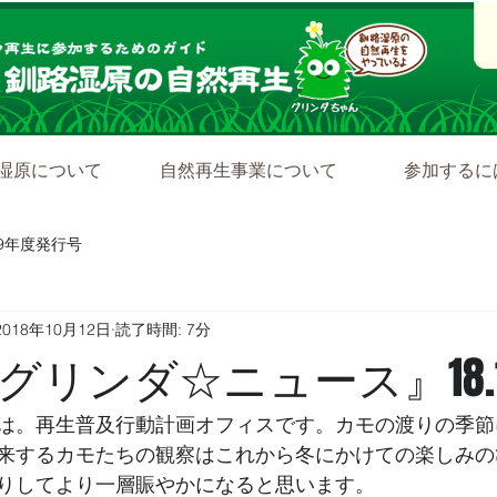
湿原について
自然再生事業について
参加するに
19年度発行号
2018年10月12日
読了時間: 7分
リンダ☆ニュース』18.10
は。再生普及行動計画オフィスです。カモの渡りの季節
来するカモたちの観察はこれから冬にかけての楽しみの
りしてより一層賑やかになると思います。