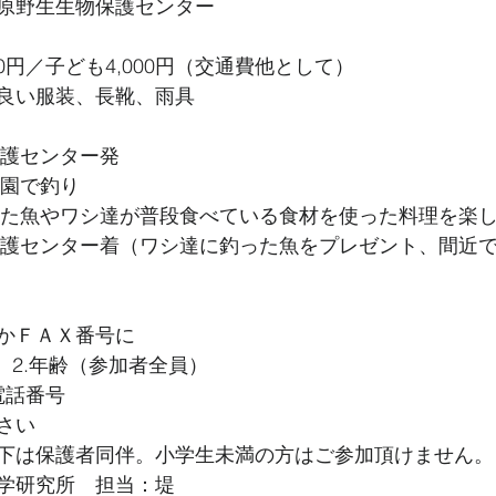
原野生生物保護センター
00円／子ども4,000円（交通費他として）
良い服装、長靴、雨具
保護センター発
公園で釣り
釣った魚やワシ達が普段食べている食材を使った料理を楽
物保護センター着（ワシ達に釣った魚をプレゼント、間近
かＦＡＸ番号に
）2.年齢（参加者全員）
.電話番号
さい
下は保護者同伴。小学生未満の方はご参加頂けません。
学研究所　担当：堤