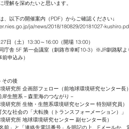
に理解を深めたいと思います。
は、以下の開催案内（PDF）からご確認ください↓
.nies.go.jp/ja/news/2018/180829/20181027-kushiro.pd
7日（土）13:30～16:00（開場 13:00）
庁舎 5F 第一会議室（釧路市幸町10-3）※JR釧路駅よ
事前申込み）
－その後
環境研究所 企画部フェロー（前地球環境研究センター長
沿岸生態系－森里海のつながり－
環境研究所 生物・生態系環境研究センター 特別研究員）
可欠な社会の「大転換（トランスフォーメーション）」
環境研究所 地球環境研究センター 副センター長）
名前」と「連絡先電話番号」を明記の上、Eメールか、