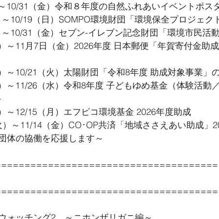
）～10/31（金）令和８年度の自然ふれあいイベントポ
）～10/19（日）SOMPO環境財団「環境保全プロジェ
）～10/31（金）セブン-イレブン記念財団「環境市民活
水）～11月7日（金）2026年度 日本郵便「年賀寄付金
木）～10/21（火）太陽財団「令和8年度 助成対象事業
水）～11/26（水）令和8年度 子どもゆめ基金（体験活動
＞
）～12/15（月）エフピコ環境基金 2026年度助成
火）～11/14（金）CO･OP共済「地域ささえあい助成」2
団体の協働を応援します～
======================================
======================================
ウォッチング2　～ニホンザリガニ編～