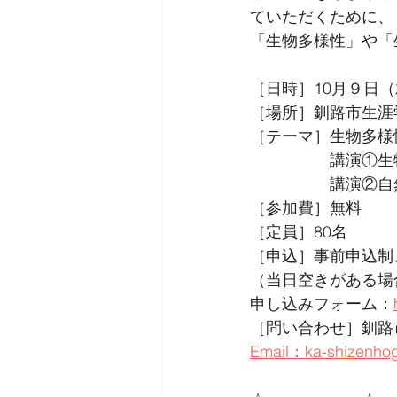
ていただくために、
「生物多様性」や「
［日時］10月９日（木）
［場所］釧路市生涯
［テーマ］生物多様
　　　　　講演①生
　　　　　講演②自
［参加費］無料
［定員］80名
［申込］事前申込制
（当日空きがある場
申し込みフォーム：
［問い合わせ］釧路市環
Email：ka-shizenhogo