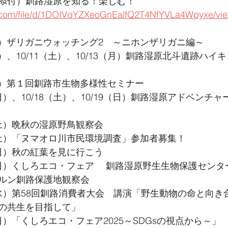
添付）釧路湿原を知る！楽しむ！
le.com/file/d/1DOIVqYZXeoGnEalfQ2T4NfYVLa4Wpyxe/vi
（日）ザリガニウォッチング2　～ニホンザリガニ編～
日）、10/11（土）、10/13（月）釧路湿原北斗遺跡ハ
（木）第１回釧路市生物多様性セミナー
（日）、10/18（土）、10/19（日）釧路湿原アドベンチ
（土）晩秋の湿原野鳥観察会
8（土）「ヌマオロ川市民環境調査」参加者募集！　
（日）秋の紅葉を見に行こう
9（日）くしろエコ・フェア　 釧路湿原野生生物保護セン
ルン釧路保護地観察会
2（水）第58回釧路消費者大会　講演「野生動物の命と向
の共生を目指して」
（日）「くしろエコ・フェア2025～SDGsの視点から～」