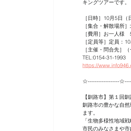
キングツアーです。
［日時］10月5日（日
［集合・解散場所］
［費用］お一人様　5
［定員等］定員：1
［主催・問合先］（一
TEL:0154-31-1993 
https://www.info946
☆------------------☆----
【釧路市】第１回釧
釧路市の豊かな自然
ます。
「生物多様性地域戦
市民のみなさまや市