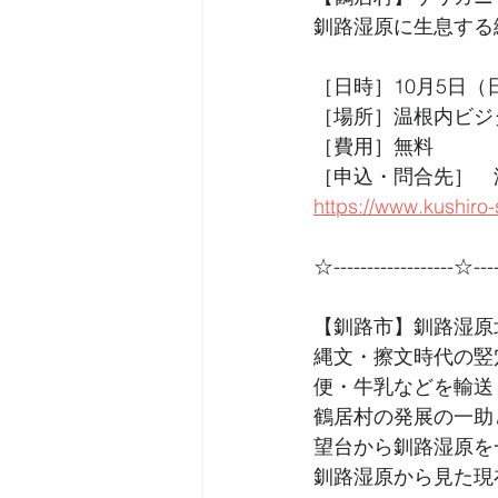
釧路湿原に生息する
［日時］10月5日（日）1
［場所］温根内ビジ
［費用］無料
［申込・問合先］　温根
https://www.kushiro-
☆------------------☆----
【釧路市】釧路湿原
縄文・擦文時代の竪
便・牛乳などを輸送
鶴居村の発展の一助
望台から釧路湿原を
釧路湿原から見た現