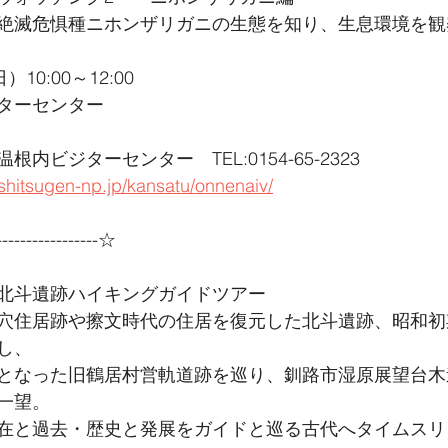
絶滅危惧種ニホンザリガニの生態を知り、生息環境を観
0:00～12:00 
ターセンター 
内ビジターセンター　TEL:0154-65-2323
shitsugen-np.jp/kansatu/onnenaiv/
----------------☆
北斗遺跡ハイキングガイドツアー
穴住居跡や擦文時代の住居を復元した北斗遺跡、昭和初
し、
となった旧鶴居村営軌道跡を巡り、釧路市湿原展望台木
一望。
在と過去・歴史と発展をガイドと巡る古代へタイムスリ