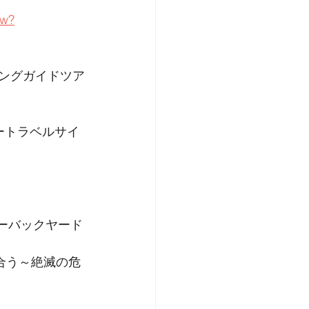
ew?
イキングガイドツア
ャートラベルサイ
ターバックヤード
き合う～絶滅の危