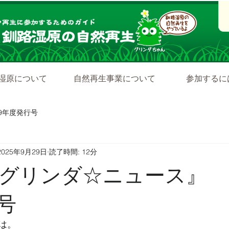
湿原について
自然再生事業について
参加するに
19年度発行号
2025年9月29日
読了時間: 12分
ダグリンダ☆ニュ
9号
は。