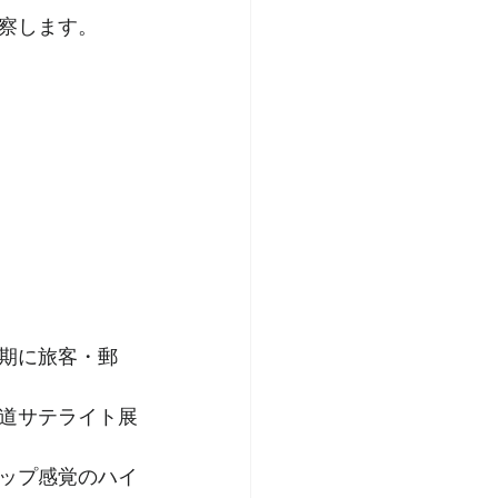
察します。
期に旅客・郵
道サテライト展
ップ感覚のハイ