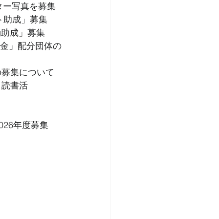
スター写真を募集
クト助成」募集
動助成」募集
助成金」配分団体の
」の募集について
／読書活
026年度募集 
 
 