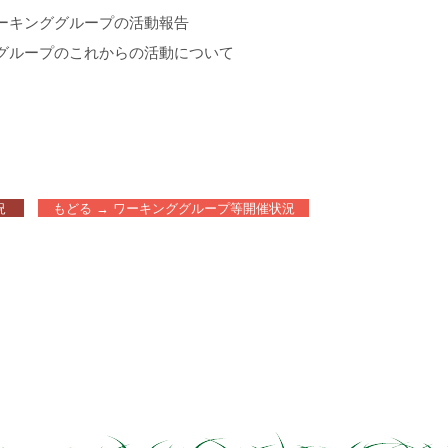
針（案）
ーキンググループの活動報告
環境教育ワー
（案）
グループのこれからの活動について
況
もどる → ワーキンググループ等開催状況