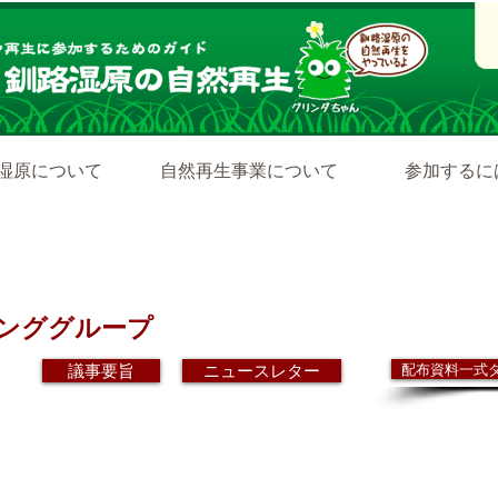
湿原について
自然再生事業について
参加するに
​配布資料
ンググループ
議事要旨
ニュースレター
配布資料一式
今年度の環境
環境教育ワー